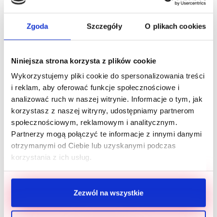
Zgoda
Szczegóły
O plikach cookies
Oprócz tego każdy z gości mógł dowiedzieć się na
Niniejsza strona korzysta z plików cookie
temat warunków przystąpienia do Klubu
Wykorzystujemy pliki cookie do spersonalizowania treści
Hodowcy Azan, w którym na członków czeka
i reklam, aby oferować funkcje społecznościowe i
szereg korzyści: od specjalnych cen, przez benefity
analizować ruch w naszej witrynie. Informacje o tym, jak
korzystasz z naszej witryny, udostępniamy partnerom
w postaci wyprawek dla szczeniąt lub kociąt, aż
społecznościowym, reklamowym i analitycznym.
po bonusy za polecenie i możliwość korzystania z
Partnerzy mogą połączyć te informacje z innymi danymi
wygodnej platformy zakupowej.
otrzymanymi od Ciebie lub uzyskanymi podczas
korzystania z ich usług.
Ponadto, wszyscy chętni mogli zrobić sobie
całkowicie darmowe zdjęcie na naszej specjalnej,
Zezwól na wszystkie
azanowej ściance! Link do wszystkich dostępnych