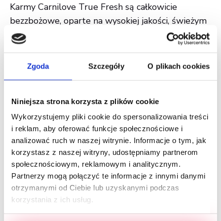
Karmy Carnilove True Fresh są całkowicie
bezzbożowe, oparte na wysokiej jakości, świeżym
mięsie, które gwarantuje nie tylko wyśmienity
smak i aromat, ale także doskonałą strawność na
poziomie aż 95%. Wyjątkowy skład zawiera także
Zgoda
Szczegóły
O plikach cookies
dodatek starannie wyselekcjonowanych warzyw,
owoców i ziół, które korzystnie wpływają na
Niniejsza strona korzysta z plików cookie
trawienie i odporność zwierzęcia.
Wykorzystujemy pliki cookie do spersonalizowania treści
i reklam, aby oferować funkcje społecznościowe i
Poznaj najnowsze smaki:
analizować ruch w naszej witrynie. Informacje o tym, jak
korzystasz z naszej witryny, udostępniamy partnerom
Carnilove True Fresh Turkey Puppy dla szczeniąt
społecznościowym, reklamowym i analitycznym.
Carnilove True Fresh Chicken Junior Large Breed
Partnerzy mogą połączyć te informacje z innymi danymi
dla młodych psów ras dużych
otrzymanymi od Ciebie lub uzyskanymi podczas
Carnilove True Fresh Fish Adult Small Breed dla
korzystania z ich usług.
dorosłych psów ras małych
Carnilove True Fresh Duck Large Breed dla