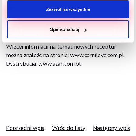
dorosłych psów ras dużych
Carnilove True Fresh Chicken Senior & Healthy
Zezwól na wszystkie
Weight pomagająca utrzymać odpowiednią masę
ciała oraz dedykowana psom starszym
Spersonalizuj
Więcej informacji na temat nowych receptur
można znaleźć na stronie:
www.carnilove.com.pl
.
Dystrybucja:
www.azan.com.pl
.
Poprzedni wpis
Wróc do listy
Następny wpis