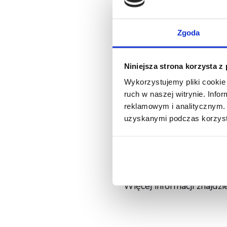
17 lat fascynującej pracy 
Zgoda
Europy w konkurencji Lo
Freestyle podczas Mistr
miejsca w Mistrzostwach
Niniejsza strona korzysta z
trenerem oraz sędzią US
Wykorzystujemy pliki cookie 
Warszawie, gdzie wprow
ruch w naszej witrynie. Inf
Dzięki rozpoczęciu współ
reklamowym i analitycznym. 
tego sportu i szerzenia 
uzyskanymi podczas korzysta
poznać rozmaite techniki
przygody z dogfrisbee.
Więcej informacji znajdzie