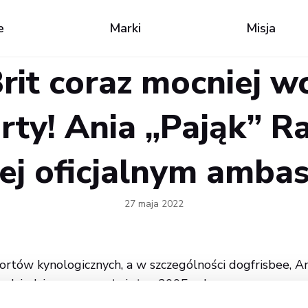
e
Marki
Misja
rit coraz mocniej w
orty! Ania „Pająk” 
 jej oficjalnym amba
27 maja 2022
rtów kynologicznych, a w szczególności dogfrisbee, An
 dziedziną rozpoczęła już w 2005 roku.