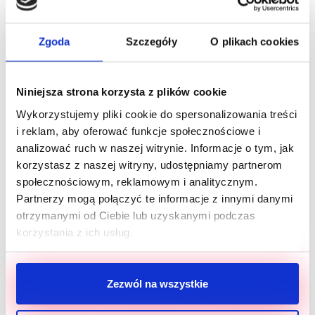
Na miejscu pojawili się również czworonożni
podopieczni Pruszkowskiego Stowarzyszenia na
Zgoda
Szczegóły
O plikach cookies
Rzecz Zwierząt, nadal czekający na kochający dom.
Każda osoba poszukująca psiego przyjaciela
mogła zapoznać się na żywo z pupilami, których
Niniejsza strona korzysta z plików cookie
sylwetki bliżej prezentowały gwiazdy: Anna
Wykorzystujemy pliki cookie do spersonalizowania treści
Głogowska, Anna Powierza, Iwona Węgrowska,
i reklam, aby oferować funkcje społecznościowe i
Eliza Gwiazda, Magda Schejbal, Karolina
analizować ruch w naszej witrynie. Informacje o tym, jak
korzystasz z naszej witryny, udostępniamy partnerom
Motylewska oraz Krystyna Sokołowska – Miss
społecznościowym, reklamowym i analitycznym.
Polonia 2022.
Partnerzy mogą połączyć te informacje z innymi danymi
otrzymanymi od Ciebie lub uzyskanymi podczas
korzystania z ich usług.
Wszystkie psy poszukujące nowych opiekunów
otrzymały od marki Brit duży worek wybranego
rodzaju karmy, a na gości wspierających imprezę
Zezwól na wszystkie
ze swoimi czworonogami czekały kolorowe