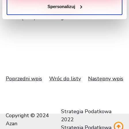
zestawy pełne smakołyków i atrakcyjnych
Spersonalizuj
gadżetów. Przekazaliśmy blisko 840kg karmy dla
zwierząt z żytomierskiego schroniska!
Poprzedni wpis
Wróc do listy
Następny wpis
Strategia Podatkowa
Copyright © 2024
2022
Azan
Strategia Podatkowa