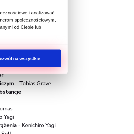
ołecznościowe i analizować
artnerom społecznościowym,
anymi od Ciebie lub
elnie niebezpieczne
-
ezwól na wszystkie
er
niczym
- Tobias Grave
ubstancje
homas
o Yagi
rążenia
- Kenichiro Yagi
 Sell