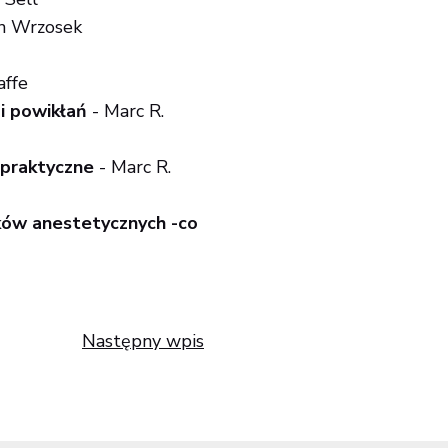
n Wrzosek
affe
i powikłań
- Marc R.
 praktyczne
- Marc R.
ków anestetycznych -co
Następny wpis