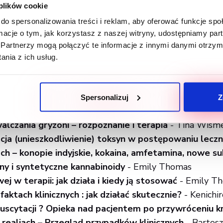
 plików cookie
do spersonalizowania treści i reklam, aby oferować funkcje sp
ormacje o tym, jak korzystasz z naszej witryny, udostępniamy p
adów znalazły się następujące prelekcje:
Partnerzy mogą połączyć te informacje z innymi danymi otrzym
nia z ich usług.
 domowym środowisku – rzeczy smaczne, ale śmiert
Spersonalizuj
Z
i niebezpieczne dla zwierząt
- Tina Wismer
alczania gryzoni – rozpoznanie i terapia
- Tina Wism
ja (unieszkodliwienie) toksyn w postępowaniu lecz
ch – konopie indyjskie, kokaina, amfetamina, nowe s
y i syntetyczne kannabinoidy
- Emily Thomas
ej w terapii: jak działa i kiedy ją stosować
- Emily T
aktach klinicznych : jak działać skutecznie?
- Kenichir
uscytacji ? Opieka nad pacjentem po przywróceniu k
realiach – Przegląd przypadków klinicznych
- Bartosz