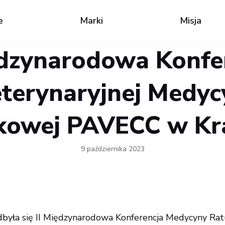
e
Marki
Misja
ędzynarodowa Konfe
terynaryjnej Medyc
kowej PAVECC w Kr
9 października 2023
dbyła się II Międzynarodowa Konferencja Medycyny R