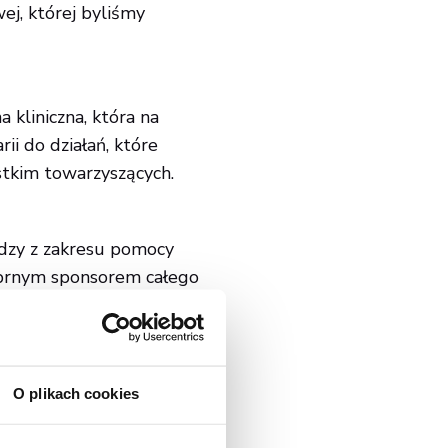
j, której byliśmy
 kliniczna, która na
ii do działań, które
stkim towarzyszących.
dzy z zakresu pomocy
rebrnym sponsorem całego
 zapoznać się z
O plikach cookies