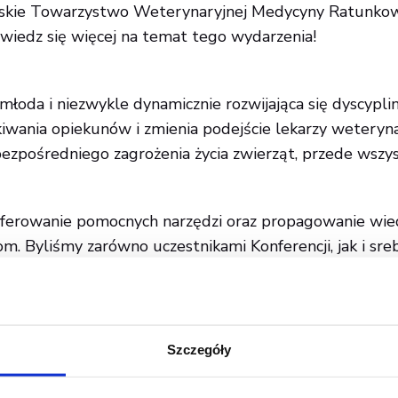
skie Towarzystwo Weterynaryjnej Medycyny Ratunkowe
iedz się więcej na temat tego wydarzenia!
młoda i niezwykle dynamicznie rozwijająca się dyscyplina
iwania opiekunów i zmienia podejście lekarzy weterynar
bezpośredniego zagrożenia życia zwierząt, przede wszy
oferowanie pomocnych narzędzi oraz propagowanie wie
m. Byliśmy zarówno uczestnikami Konferencji, jak i s
a innych gości wraz ze stoiskiem, na którym można było
nas markami weterynaryjnymi.
Szczegóły