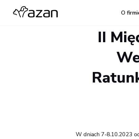
O firmi
II Mi
We
Ratun
W dniach 7-8.10.2023 o