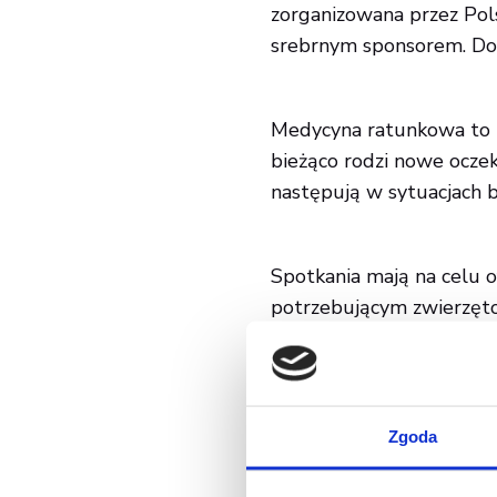
zorganizowana przez Pol
srebrnym sponsorem. Dow
Medycyna ratunkowa
to 
bieżąco rodzi nowe oczek
następują w sytuacjach 
Spotkania mają na celu 
potrzebującym zwierzęto
wydarzenia. Czekaliśmy n
dystrybuowanymi przez 
Zgoda