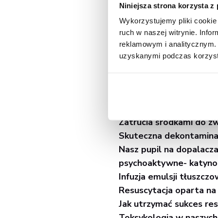
Niniejsza strona korzysta z
Wykorzystujemy pliki cookie 
ruch w naszej witrynie. Inf
Wśród tegorocznych wykł
reklamowym i analitycznym. 
uzyskanymi podczas korzysta
Toksyczne zagrożenia w
Tina Wismer
Leki z domowej apteczk
Zatrucia środkami do zw
Skuteczna dekontaminac
Nasz pupil na dopalacza
psychoaktywne- katynon
Infuzja emulsji tłuszczow
Resuscytacja oparta na f
Jak utrzymać sukces res
Toksykologia w naszych 