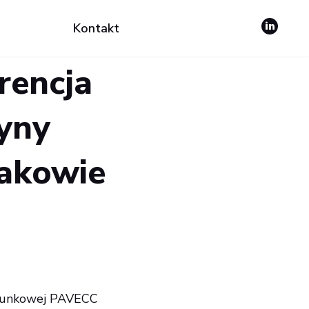
Kontakt
rencja
yny
akowie
atunkowej PAVECC