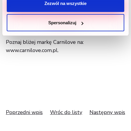
się wspieraniem marki Carnilove, której misją jest
Zezwól na wszystkie
zapewnienie kotom i psom karm, a także
przysmaków wyłącznie najwyższej jakości.
Spersonalizuj
Poznaj bliżej markę Carnilove na:
www.carnilove.com.pl
.
Poprzedni wpis
Wróc do listy
Następny wpis