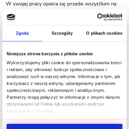
W swojej pracy opiera się przede wszystkim na
edukacji opiekunów, którzy poznają tajniki
prawidłowej relacji z psem i uczą się jego
naturalnych zachowań. Dodatkowo Eliza jest
Zgoda
Szczegóły
O plikach cookies
instruktorką psiego fitnessu, a także
certyfikowanym sędzią Dog Puller. W swoim
holistycznym podejściu do zwierząt łączy również
Niniejsza strona korzysta z plików cookie
zainteresowanie kwestiami związanymi z
Wykorzystujemy pliki cookie do spersonalizowania treści
żywieniem czworonogów oraz medycyną
i reklam, aby oferować funkcje społecznościowe i
wschodu. Razem z nią mieszkają trzy suczki:
analizować ruch w naszej witrynie. Informacje o tym, jak
korzystasz z naszej witryny, udostępniamy partnerom
Rawchi i Prana (dwa border collie) i Sigma (mix
społecznościowym, reklamowym i analitycznym.
husky). Ze wszystkimi trenuje nosework, a z
Partnerzy mogą połączyć te informacje z innymi danymi
owczarkami dodatkowo ćwiczy dogfrisbee. Eliza
otrzymanymi od Ciebie lub uzyskanymi podczas
występowała już w roli eksperta na kanale
korzystania z ich usług.
YouTube Brit Polska, gdzie udzielała porad
związanych m.in. z wychowaniem. Obecnie zajmuje