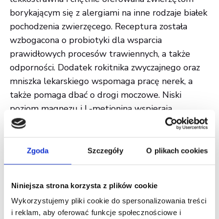
borykającym się z alergiami na inne rodzaje białek
pochodzenia zwierzęcego. Receptura została
wzbogacona o probiotyki dla wsparcia
prawidłowych procesów trawiennych, a także
odporności. Dodatek rokitnika zwyczajnego oraz
mniszka lekarskiego wspomaga pracę nerek, a
także pomaga dbać o drogi moczowe. Niski
poziom magnezu i L-metionina wspierają
utrzymanie optymalnego pH moczu.
Obie karmy dostępne w opakowaniach 400g, 2kg
oraz 7kg.
Zgoda
Szczegóły
O plikach cookies
Karmy mokre, dostępne w wygodnych
Niniejsza strona korzysta z plików cookie
saszetkach, zostały wzbogacone aż o 5 nowych
Wykorzystujemy pliki cookie do spersonalizowania treści
i reklam, aby oferować funkcje społecznościowe i
wariantów: