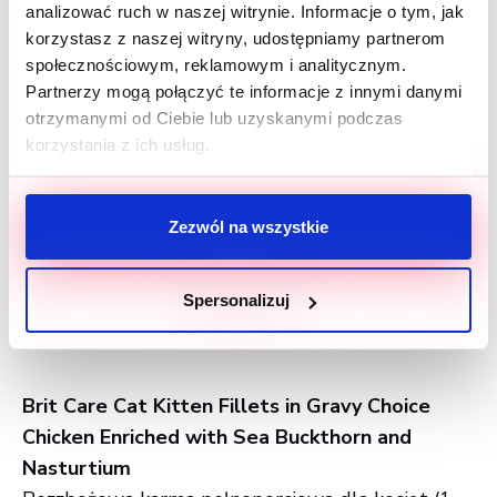
analizować ruch w naszej witrynie. Informacje o tym, jak
korzystasz z naszej witryny, udostępniamy partnerom
społecznościowym, reklamowym i analitycznym.
DLA KOCIĄT:
Partnerzy mogą połączyć te informacje z innymi danymi
otrzymanymi od Ciebie lub uzyskanymi podczas
Brit Care Cat Kitten Fillets in Gravy with
korzystania z ich usług.
Savory Salmon Enriched with Sea Buckthorn
and Nasturtium
Bezzbożowa karma pełnoporcjowa dla kociąt (1-
Zezwól na wszystkie
12 miesięcy). Receptura z kurczakiem, łososiem,
wzbogacona rokitnikiem zwyczajnym i suszoną
Spersonalizuj
nasturcją.
Brit Care Cat Kitten Fillets in Gravy Choice
Chicken Enriched with Sea Buckthorn and
Nasturtium